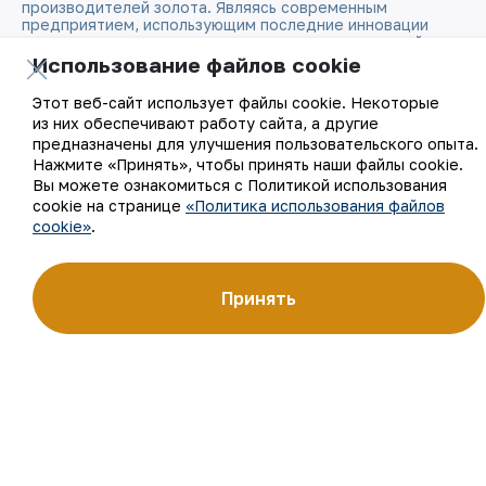
производителей золота. Являясь современным
предприятием, использующим последние инновации
и передовые технологии, компания освоила полный цикл
производства: от геологоразведки до реализации
Использование файлов cookie
готовой продукции. Золотые слитки АО «НГМК»
со знаком пробы «999,9» стали узнаваемым брендом
Этот веб-сайт использует файлы cookie. Некоторые
Узбекистана на мировых биржах цветных металлов.
из них обеспечивают работу сайта, а другие
предназначены для улучшения пользовательского опыта.
О компании
Контакты
Нажмите «Принять», чтобы принять наши файлы cookie.
Вы можете ознакомиться с Политикой использования
cookie на странице
«Политика использования файлов
Наша деятельность
Карта сайта
cookie»
.
Устойчивое развитие
Условия использования
Принять
Инвесторам
Использование файлов
cookie
Пресс-центр
Открытые данные
Карьера
RSS - лента
Цифровое правительство