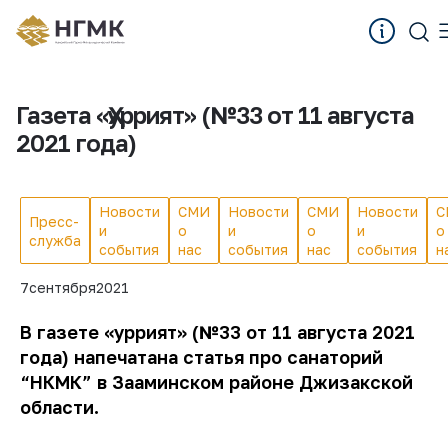
Газета «Ҳуррият» (№33 от 11 августа
2021 года)
Новости
СМИ
Новости
СМИ
Новости
С
Пресс-
и
о
и
о
и
о
служба
события
нас
события
нас
события
н
7
сентября
2021
В газете «Ҳуррият» (№33 от 11 августа 2021
года) напечатана статья про санаторий
“НКМК” в Зааминском районе Джизакской
области.