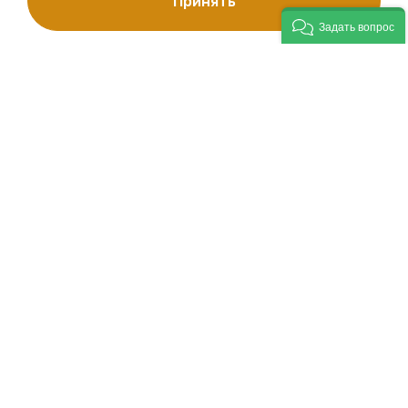
Принять
Задать вопрос
Также на мероприятии в торжественной
обстановке группе работников предприятия
были вручены памятные знаки «Ўзбекистон
Республикаси мустақиллигининг 30 йиллиги» и
нагрудные знаки «Горняцкая слава» разных
степеней.
Пресс-центр НГМК.