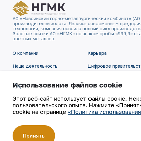
АО «Навоийский горно-металлургический комбинат» (АО
производителей золота. Являясь современным предпри
технологии, компания освоила полный цикл производств
Золотые слитки АО «НГМК» со знаком пробы «999,9» ст
цветных металлов.
О компании
Карьера
Наша деятельность
Цифровое правительст
Устойчивое развитие
Контакты
Использование файлов cookie
Инвесторам
Карта сайта
Этот веб-сайт использует файлы cookie. Нек
пользовательского опыта. Нажмите «Принять
Пресс-центр
Условия использования
cookie на странице
«Политика использования
Принять