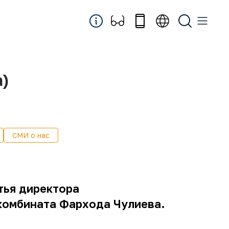
а)
СМИ о нас
атья директора
комбината Фархода Чулиева.