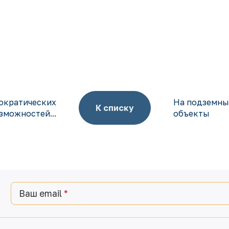
ократических
На подземны
К списку
зможностей...
объекты
Ваш email