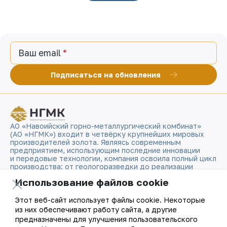
Ваш email
Подписаться на обновления
АО «Навоийский горно-металлургический комбинат»
(АО «НГМК») входит в четвёрку крупнейших мировых
производителей золота. Являясь современным
предприятием, использующим последние инновации
и передовые технологии, компания освоила полный цикл
производства: от геологоразведки до реализации
готовой продукции. Золотые слитки АО «НГМК»
Использование файлов cookie
со знаком пробы «999,9» стали узнаваемым брендом
Узбекистана на мировых биржах цветных металлов.
Этот веб-сайт использует файлы cookie. Некоторые
из них обеспечивают работу сайта, а другие
О компании
Контакты
предназначены для улучшения пользовательского