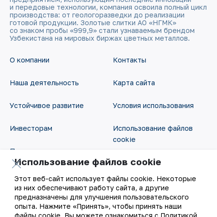
и передовые технологии, компания освоила полный цикл
производства: от геологоразведки до реализации
готовой продукции. Золотые слитки АО «НГМК»
со знаком пробы «999,9» стали узнаваемым брендом
Узбекистана на мировых биржах цветных металлов.
О компании
Контакты
Наша деятельность
Карта сайта
Устойчивое развитие
Условия использования
Инвесторам
Использование файлов
cookie
Пресс-центр
Использование файлов cookie
Открытые данные
Карьера
Этот веб-сайт использует файлы cookie. Некоторые
RSS - лента
из них обеспечивают работу сайта, а другие
Цифровое правительство
предназначены для улучшения пользовательского
опыта. Нажмите «Принять», чтобы принять наши
файлы cookie. Вы можете ознакомиться с Политикой