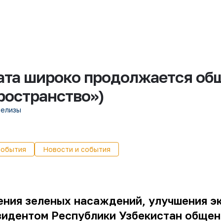
ата широко продолжается об
ространство»)
релизы
события
Новости и события
ения зеленых насаждений, улучшения э
зидентом Республики Узбекистан обще