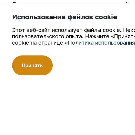
За пределами этих городов и посёл
площадях, прилегающих к производ
Использование файлов cookie
тысяч саженцев, таких фруктовых и 
Этот веб-сайт использует файлы cookie. Нек
павлония. В этом активно участво
пользовательского опыта. Нажмите «Принять
комбината, а также представители
cookie на странице
«Политика использования
Принять