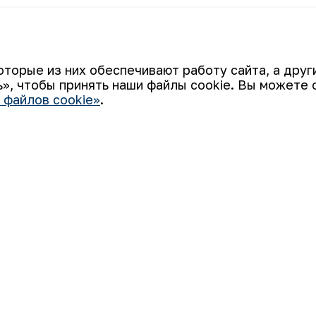
ков, во всех структурных подразделени
ственным, социальным и подсобным зд
декоративных деревьев как тутовник, ка
оторые из них обеспечивают работу сайта, а дру
вали работники, инженеры-технологи и 
», чтобы принять наши файлы cookie. Вы можете 
 территориальных управлений Государс
 файлов cookie»
.