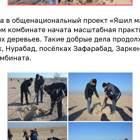
да в общенациональный проект «Яшил ма
м комбинате начата масштабная практи
х деревьев. Такие добрые дела продолж
к, Нурабад, посёлках Зафарабад, Зарке
мбината.