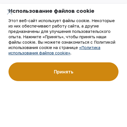
Использование файлов cookie
АО «Навоийский горно-металлургический комбинат»
Этот веб-сайт использует файлы cookie. Некоторые
(АО «НГМК») входит в четвёрку крупнейших мировых
из них обеспечивают работу сайта, а другие
производителей золота. Являясь современным
предприятием, использующим последние инновации
предназначены для улучшения пользовательского
и передовые технологии, компания освоила полный цикл
опыта. Нажмите «Принять», чтобы принять наши
производства: от геологоразведки до реализации
файлы cookie. Вы можете ознакомиться с Политикой
готовой продукции. Золотые слитки АО «НГМК»
использования cookie на странице
«Политика
со знаком пробы «999,9» стали узнаваемым брендом
использования файлов cookie»
.
Узбекистана на мировых биржах цветных металлов.
О компании
Контакты
Принять
Наша деятельность
Карта сайта
Устойчивое развитие
Условия использования
Инвесторам
Использование файлов
cookie
Пресс-центр
Открытые данные