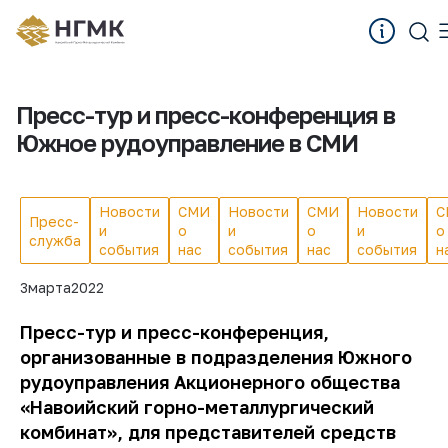
Пресс-тур и пресс-конференция в
Южное рудоуправление в СМИ
Новости
СМИ
Новости
СМИ
Новости
С
Пресс-
и
о
и
о
и
о
служба
события
нас
события
нас
события
н
3
марта
2022
Пресс-тур и пресс-конференция,
организованные
в подразделения Южного
рудоуправления Акционерного общества
«Навоийский горно-металлургический
комбинат», для представителей средств