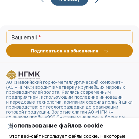
Ваш email
Подписаться на обновления
АО «Навоийский горно-металлургический комбинат»
(АО «НГМК») входит в четвёрку крупнейших мировых
производителей золота. Являясь современным
предприятием, использующим последние инновации
и передовые технологии, компания освоила полный цикл
производства: от геологоразведки до реализации
готовой продукции. Золотые слитки АО «НГМК»
со знаком пробы «999,9» стали узнаваемым брендом
Узбекистана на мировых биржах цветных металлов.
Использование файлов cookie
О компании
Контакты
Этот веб-сайт использует файлы cookie. Некоторые