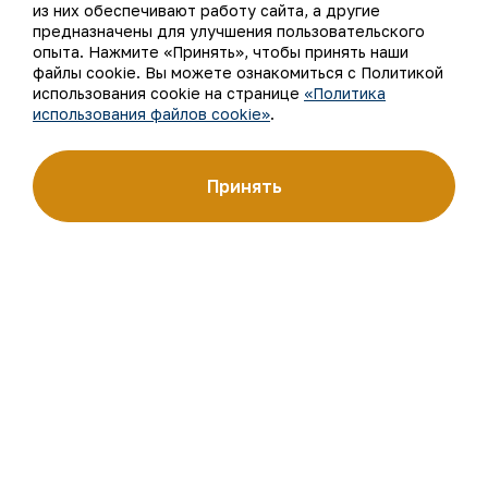
из них обеспечивают работу сайта, а другие
предназначены для улучшения пользовательского
Наша деятельность
Карта сайта
опыта. Нажмите «Принять», чтобы принять наши
файлы cookie. Вы можете ознакомиться с Политикой
Устойчивое развитие
Условия использования
использования cookie на странице
«Политика
использования файлов cookie»
.
Инвесторам
Использование файлов
cookie
Принять
Пресс-центр
Открытые данные
Карьера
RSS - лента
Цифровое правительство
©
АО «НГМК»,
2026