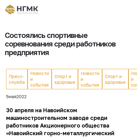
Состоялись спортивные
соревнования среди работников
предприятия
Новости
Новости
Но
Пресс-
Спорт и
Спорт и
и
и
и
служба
здоровье
здоровье
события
события
со
5
мая
2022
30 апреля на Навоийском
машиностроительном заводе среди
работников Акционерного общества
«Навоийский горно-металлургический