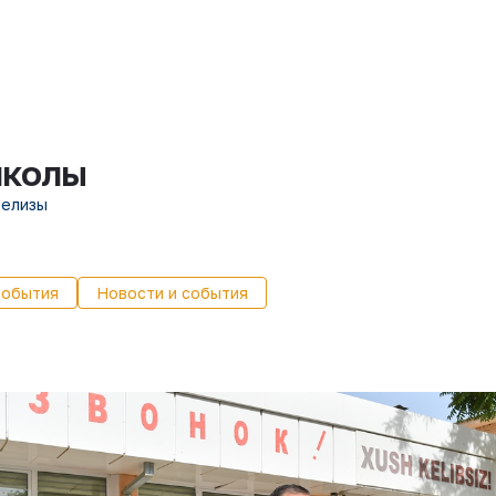
школы
релизы
события
Новости и события