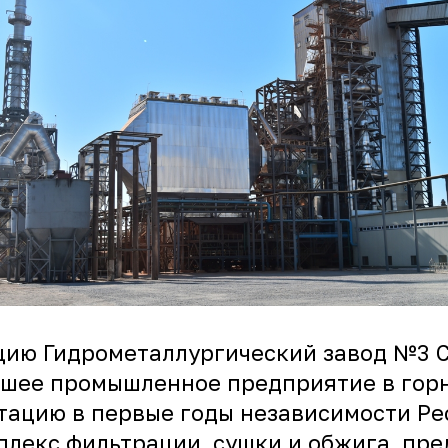
тацию Гидрометаллургический завод №3 
ейшее промышленное предприятие в гор
тацию в первые годы независимости Рес
плекс фильтрации, сушки и обжига, пр