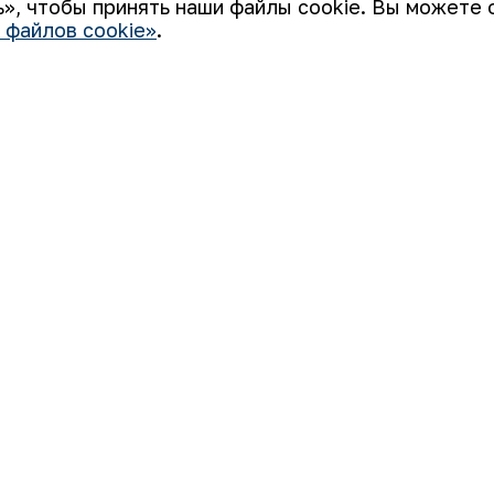
», чтобы принять наши файлы cookie. Вы можете 
 файлов cookie»
.
 «НГМК») входит в четвёрку крупнейших мировых
ятием, использующим последние инновации и передовые
а: от геологоразведки до реализации готовой продукции.
али узнаваемым брендом Узбекистана на мировых биржах
Использование файлов cookie
во
Открытые данные
RSS - лента