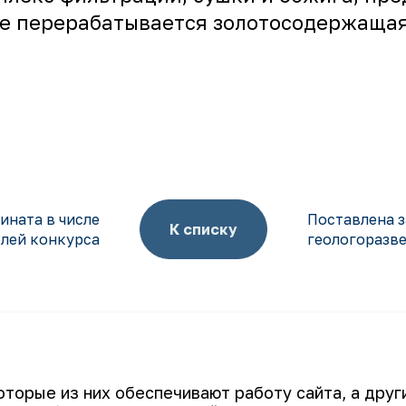
де перерабатывается золотосодержащая
ината в числе
Поставлена з
К списку
лей конкурса
геологоразв
Ваш email
оторые из них обеспечивают работу сайта, а дру