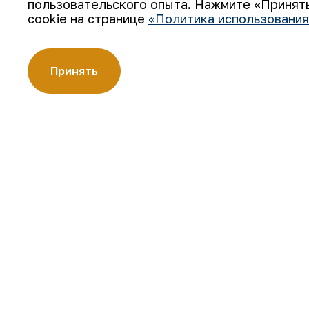
пользовательского опыта. Нажмите «Принять
cookie на странице
«Политика использования
АО «Навоийский горно-металлургический комбинат» (АО
Принять
производителей золота. Являясь современным предпри
технологии, компания освоила полный цикл производств
Золотые слитки АО «НГМК» со знаком пробы «999,9» ст
цветных металлов.
О компании
Карьера
Наша деятельность
Цифровое правительст
Устойчивое развитие
Контакты
Инвесторам
Карта сайта
Пресс-центр
Условия использования