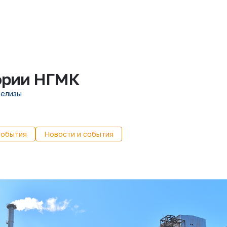
ории НГМК
релизы
события
Новости и события