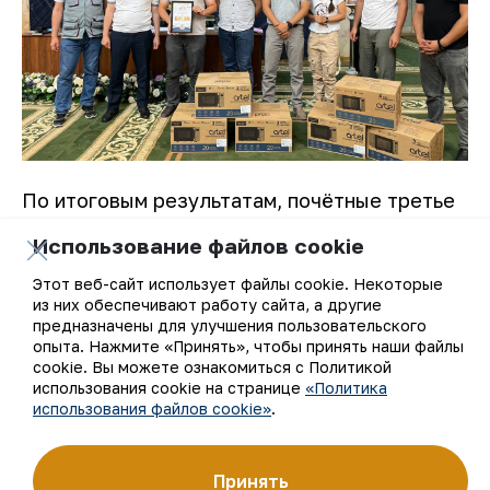
По итоговым результатам, почётные третье
и второе места заняли команды ГУ «Фонд
Использование файлов cookie
НГМК» и НГГТУ. Победу одержала команда
Центрального рудоуправления.
Этот веб-сайт использует файлы cookie. Некоторые
из них обеспечивают работу сайта, а другие
предназначены для улучшения пользовательского
Пресс-служба АО “НГМК”.
опыта. Нажмите «Принять», чтобы принять наши файлы
cookie. Вы можете ознакомиться с Политикой
использования cookie на странице
«Политика
использования файлов cookie»
.
Принять