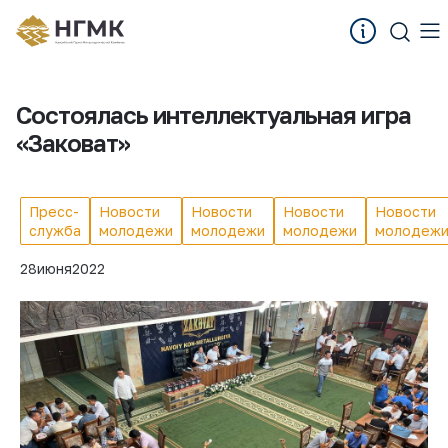
Состоялась интеллектуальная игра
«Заковат»
Пресс-
Новости
Новости
Новости
Новости
служба
молодежи
молодежи
молодежи
молодеж
28
июня
2022