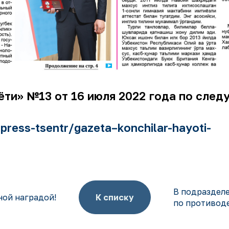
аёти» №13 от 16 июля 2022 года по сле
ress-tsentr/gazeta–konchilar-hayoti-
В подраздел
ной наградой!
К списку
по противод