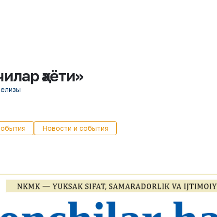
илар ҳаёти»
релизы
события
Новости и события