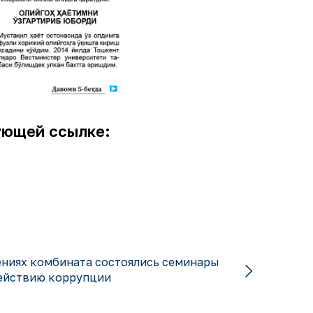
дующей ссылке:
ениях комбината состоялись семинары
ействию коррупции