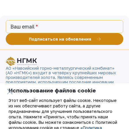
Ваш email
Подписаться на обновления
АО «Навоийский горно-металлургический комбинат»
(АО «НГМК») входит в четвёрку крупнейших мировых
производителей золота. Являясь современным
предприятием, использующим последние инновации
и передовые технологии, компания освоила полный цикл
Использование файлов cookie
производства: от геологоразведки до реализации
готовой продукции. Золотые слитки АО «НГМК»
со знаком пробы «999,9» стали узнаваемым брендом
Этот веб-сайт использует файлы cookie. Некоторые
Узбекистана на мировых биржах цветных металлов.
из них обеспечивают работу сайта, а другие
предназначены для улучшения пользовательского
опыта. Нажмите «Принять», чтобы принять наши
О компании
Контакты
файлы cookie. Вы можете ознакомиться с Политикой
использования cookie на странице
«Политика