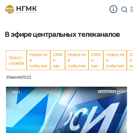
В эфире центральных телеканалов
Новости
СМИ
Новости
СМИ
Новости
С
Пресс-
и
о
и
о
и
о
служба
события
нас
события
нас
события
н
20
июля
2022