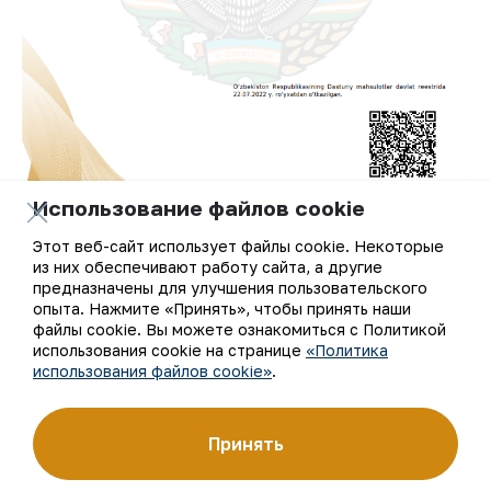
Использование файлов cookie
Этот веб-сайт использует файлы cookie. Некоторые
из них обеспечивают работу сайта, а другие
предназначены для улучшения пользовательского
Правообладателем указанных
опыта. Нажмите «Принять», чтобы принять наши
информационных систем является АО
файлы cookie. Вы можете ознакомиться с Политикой
использования cookie на странице
«Политика
«НГМК», а авторами начальник УИКТ
использования файлов cookie»
.
Б.Давлатов, заместитель начальника УИКТ
по внедрению цифровых технологий
Р.Хайруллин, начальник отдела УИКТ
Принять
Ж.Мавлонов, инженер-программист УИКТ