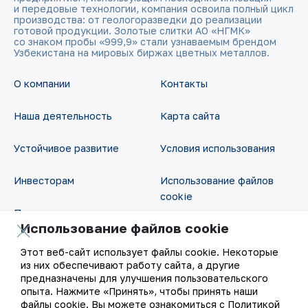
и передовые технологии, компания освоила полный цикл
производства: от геологоразведки до реализации
готовой продукции. Золотые слитки АО «НГМК»
со знаком пробы «999,9» стали узнаваемым брендом
Узбекистана на мировых биржах цветных металлов.
О компании
Контакты
Наша деятельность
Карта сайта
Устойчивое развитие
Условия использования
Инвесторам
Использование файлов
cookie
Пресс-центр
Использование файлов cookie
Открытые данные
Карьера
Этот веб-сайт использует файлы cookie. Некоторые
RSS - лента
из них обеспечивают работу сайта, а другие
Цифровое правительство
предназначены для улучшения пользовательского
опыта. Нажмите «Принять», чтобы принять наши
файлы cookie. Вы можете ознакомиться с Политикой