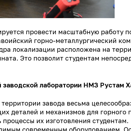
руется провести масштабную работу по
воийский горно-металлургический ком
федра локализации расположена на терр
ната. Это позволит студентам непосред
й заводской лаборатории НМЗ Рустам 
территории завода весьма целесообраз
х деталей и механизмов для горного п
 процессы их изготовления студентам.
одимым современным оборудованием. О