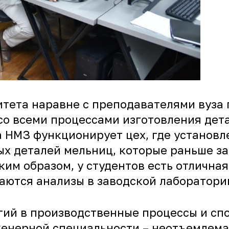
итета наравне с преподавателями вуза 
со всеми процессами изготовления дет
а НМЗ функционирует цех, где установл
 деталей мельниц, которые раньше зак
ким образом, у студентов есть отлична
лаются анализы в заводской лаборатори
гий в производственные процессы и с
енерной специальности – неотъемлемая