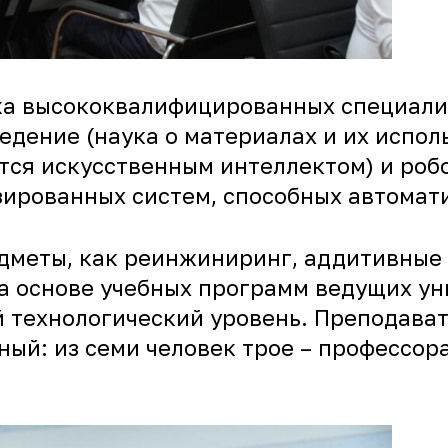
ка высококвалифицированных специали
едение (наука о материалах и их испол
тся искусственным интеллектом) и робо
зированных систем, способных автомат
дметы, как реинжиниринг, аддитивные 
а основе учебных программ ведущих ун
 технологический уровень. Преподава
ый: из семи человек трое – профессора
.