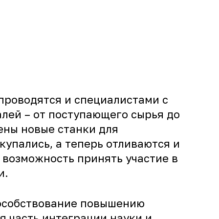
проводятся и специалистами с
алей – от поступающего сырья до
ены новые станки для
упались, а теперь отливаются и
я возможность принять участие в
и.
пособствование повышению
 часть интеграции науки и