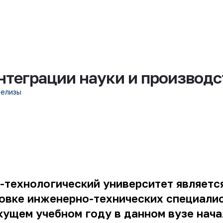
нтеграции науки и производс
релизы
-технологический университет являет
товке инженерно-технических специали
екущем учебном году в данном
вузе нач