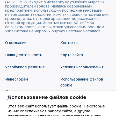
(АО «НГМК») входит в четвёрку крупнейших мировых
производителей золота. Являясь современным
предприятием, использующим последние инновации
и передовые технологии, компания освоила полный цикл
производства: от геологоразведки до реализации
готовой продукции. Золотые слитки АО «НГМК»
со знаком пробы «999,9» стали узнаваемым брендом
Узбекистана на мировых биржах цветных металлов.
О компании
Контакты
Наша деятельность
Карта сайта
Устойчивое развитие
Условия использования
Инвесторам
Использование файлов
cookie
Пресс-центр
Использование файлов cookie
Открытые данные
Карьера
Этот веб-сайт использует файлы cookie. Некоторые
RSS - лента
из них обеспечивают работу сайта, а другие
Цифровое правительство
предназначены для улучшения пользовательского