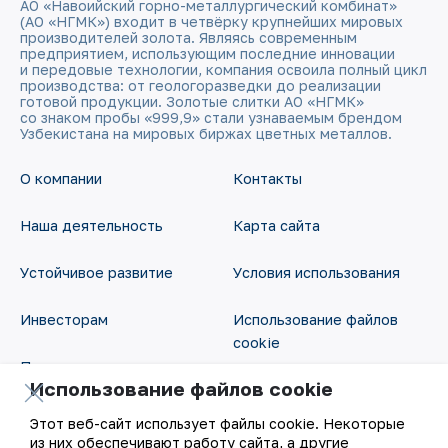
АО «Навоийский горно-металлургический комбинат»
(АО «НГМК») входит в четвёрку крупнейших мировых
производителей золота. Являясь современным
предприятием, использующим последние инновации
и передовые технологии, компания освоила полный цикл
производства: от геологоразведки до реализации
готовой продукции. Золотые слитки АО «НГМК»
со знаком пробы «999,9» стали узнаваемым брендом
Узбекистана на мировых биржах цветных металлов.
О компании
Контакты
Наша деятельность
Карта сайта
Устойчивое развитие
Условия использования
Инвесторам
Использование файлов
cookie
Пресс-центр
Использование файлов cookie
Открытые данные
Карьера
Этот веб-сайт использует файлы cookie. Некоторые
RSS - лента
из них обеспечивают работу сайта, а другие