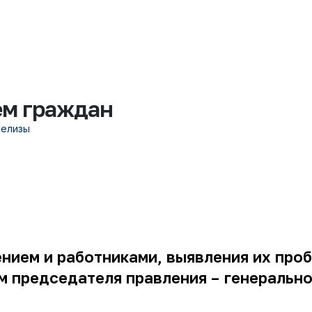
ем граждан
релизы
ением и работниками, выявления их про
ем председателя правления – генеральн