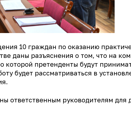
ения 10 граждан по оказанию практиче
ве даны разъяснения о том, что на ко
но которой претенденты будут принима
аботу будет рассматриваться в установ
ия.
ы ответственным руководителям для д