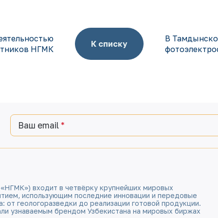
еятельностью
В Тамдынско
К списку
отников НГМК
фотоэлектро
Ваш email
 «НГМК») входит в четвёрку крупнейших мировых
ятием, использующим последние инновации и передовые
а: от геологоразведки до реализации готовой продукции.
али узнаваемым брендом Узбекистана на мировых биржах