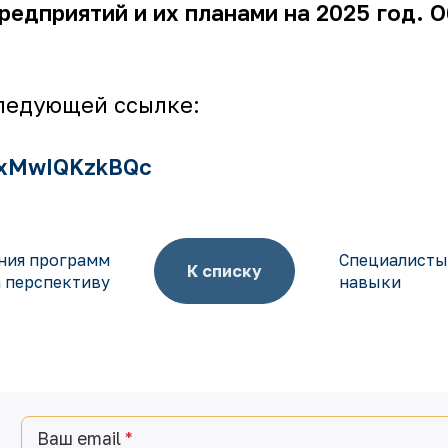
едприятий и их планами на 2025 год. О
следующей ссылке:
=xMwIQKzkBQc
ния программ
Специалисты
К списку
 перспективу
навыки
Ваш email