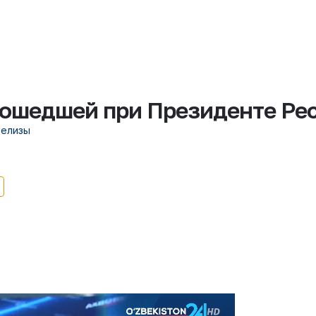
рошедшей при Президенте Ре
релизы