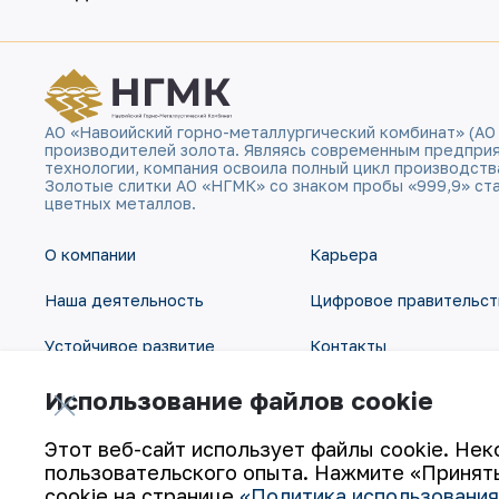
АО «Навоийский горно-металлургический комбинат» (АО
производителей золота. Являясь современным предпри
технологии, компания освоила полный цикл производств
Золотые слитки АО «НГМК» со знаком пробы «999,9» ст
цветных металлов.
О компании
Карьера
Наша деятельность
Цифровое правительст
Устойчивое развитие
Контакты
Инвесторам
Карта сайта
Использование файлов cookie
Пресс-центр
Условия использования
Этот веб-сайт использует файлы cookie. Нек
пользовательского опыта. Нажмите «Принять
cookie на странице
«Политика использования