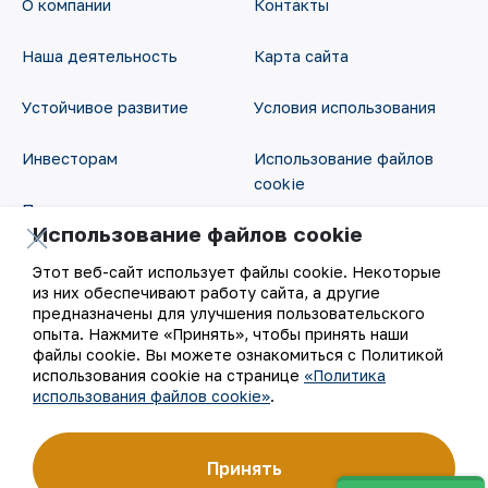
О компании
Контакты
Наша деятельность
Карта сайта
Устойчивое развитие
Условия использования
Инвесторам
Использование файлов
cookie
Пресс-центр
Использование файлов cookie
Открытые данные
Карьера
Этот веб-сайт использует файлы cookie. Некоторые
RSS - лента
из них обеспечивают работу сайта, а другие
Цифровое правительство
предназначены для улучшения пользовательского
опыта. Нажмите «Принять», чтобы принять наши
файлы cookie. Вы можете ознакомиться с Политикой
использования cookie на странице
«Политика
использования файлов cookie»
.
Принять
©
АО «НГМК»,
2026