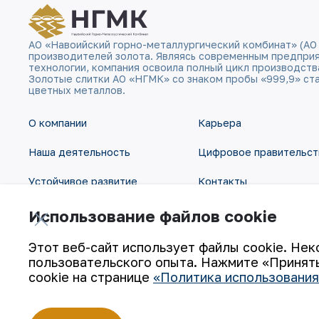
АО «Навоийский горно-металлургический комбинат» (АО
производителей золота. Являясь современным предпри
технологии, компания освоила полный цикл производств
Золотые слитки АО «НГМК» со знаком пробы «999,9» ст
цветных металлов.
О компании
Карьера
Наша деятельность
Цифровое правительст
Устойчивое развитие
Контакты
Инвесторам
Карта сайта
Использование файлов cookie
Пресс-центр
Условия использования
Этот веб-сайт использует файлы cookie. Нек
пользовательского опыта. Нажмите «Принять
cookie на странице
«Политика использования