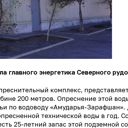
ла главного энергетика Северного ру
Опреснительный комплекс, представля
убине 200 метров. Опреснение этой вод
рьи по водоводу «Амударья-Зарафшан».
опресненной технической воды в год. 
сть 25-летний запас этой подземной с