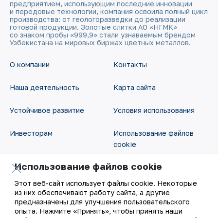
предприятием, использующим последние инновации
и передовые технологии, компания освоила полный цикл
производства: от геологоразведки до реализации
готовой продукции. Золотые слитки АО «НГМК»
со знаком пробы «999,9» стали узнаваемым брендом
Узбекистана на мировых биржах цветных металлов.
О компании
Контакты
Наша деятельность
Карта сайта
Устойчивое развитие
Условия использования
Инвесторам
Использование файлов
cookie
Пресс-центр
Использование файлов cookie
Открытые данные
Карьера
Этот веб-сайт использует файлы cookie. Некоторые
RSS - лента
из них обеспечивают работу сайта, а другие
Цифровое правительство
предназначены для улучшения пользовательского
опыта. Нажмите «Принять», чтобы принять наши