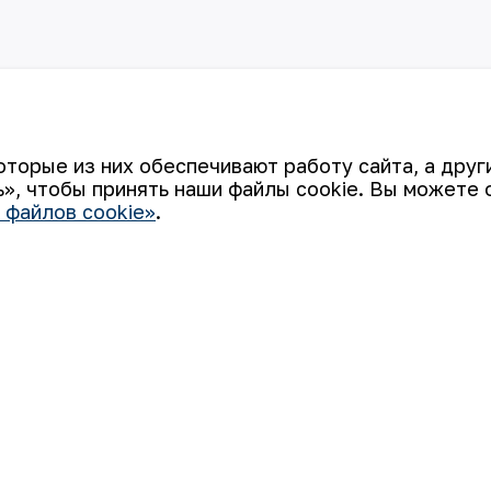
оторые из них обеспечивают работу сайта, а дру
», чтобы принять наши файлы cookie. Вы можете 
 файлов cookie»
.
Ваш email
 «НГМК») входит в четвёрку крупнейших мировых
ятием, использующим последние инновации и передовые
а: от геологоразведки до реализации готовой продукции.