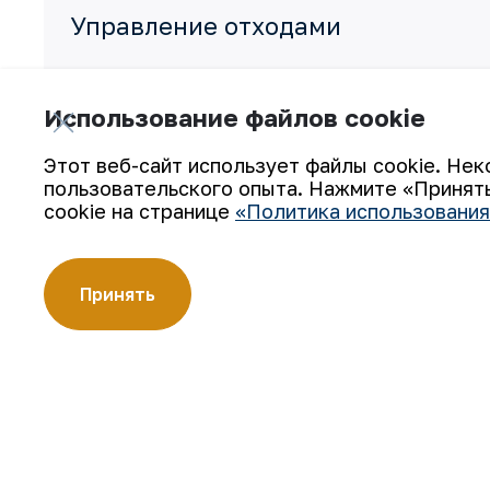
Управление отходами
Защита биоразнообразия
Использование файлов cookie
Этот веб-сайт использует файлы cookie. Нек
пользовательского опыта. Нажмите «Принять
cookie на странице
«Политика использования
Принять
Подпишитесь на обновления:
АО «Навоийский горно-металлургический комбинат» (АО
производителей золота. Являясь современным предпри
технологии, компания освоила полный цикл производств