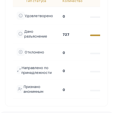
Тип статуса
Количество
До
Удовлетворено
0
Дано
727
разъяснение
Отклонено
0
Направлено по
0
принадлежности
Признано
0
анонимным