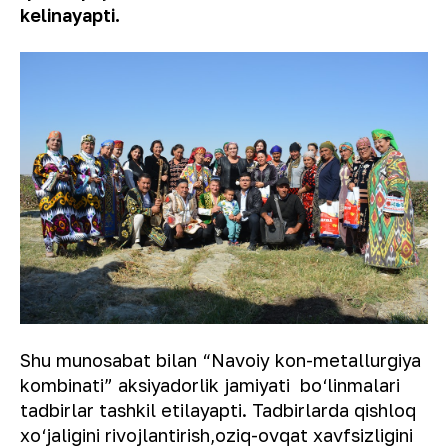
kelinayapti.
Shu munosabat bilan “Navoiy kon-metallurgiya
kombinati” aksiyadorlik jamiyati bo‘linmalari
tadbirlar tashkil etilayapti. Tadbirlarda qishloq
xo‘jaligini rivojlantirish,oziq-ovqat xavfsizligini