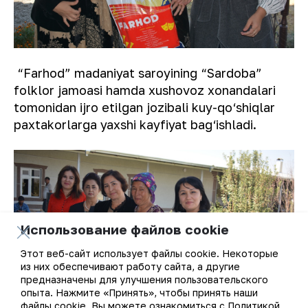
“Farhod” madaniyat saroyining “Sardoba”
folklor jamoasi hamda xushovoz xonandalari
tomonidan ijro etilgan jozibali kuy-qo‘shiqlar
paxtakorlarga yaxshi kayfiyat bag‘ishladi.
Использование файлов cookie
Этот веб-сайт использует файлы cookie. Некоторые
из них обеспечивают работу сайта, а другие
предназначены для улучшения пользовательского
опыта. Нажмите «Принять», чтобы принять наши
файлы cookie. Вы можете ознакомиться с Политикой