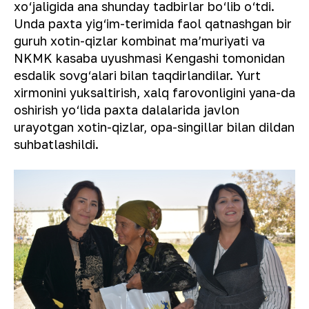
xo‘jaligida ana shunday tadbirlar bo‘lib o‘tdi.
Unda paxta yig‘im-terimida faol qatnashgan bir
guruh xotin-qizlar kombinat maʼmuriyati va
NKMK kasaba uyushmasi Kengashi tomonidan
esdalik sovg‘alari bilan taqdirlandilar. Yurt
xirmonini yuksaltirish, xalq farovonligini yana-da
oshirish yo‘lida paxta dalalarida javlon
urayotgan xotin-qizlar, opa-singillar bilan dildan
suhbatlashildi.