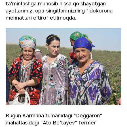
taʼminlashga munosib hissa qo‘shayotgan
ayollarimiz, opa-singillarimizning fidokorona
mehnatlari eʼtirof etilmoqda.
Bugun Karmana tumanidagi “Deggaron”
mahallasidagi “Ato Bo‘tayev” fermer