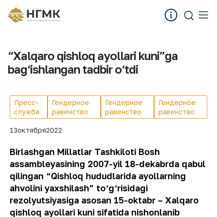
“Xalqaro qishloq ayollari kuni”ga
bag‘ishlangan tadbir o‘tdi
Пресс-
Гендерное
Гендерное
Гендерное
служба
равенство
равенство
равенство
13
октября
2022
Birlashgan Millatlar Tashkiloti Bosh
assambleyasining 2007-yil 18-dekabrda qabul
qilingan “Qishloq hududlarida ayollarning
ahvolini yaxshilash” to‘g‘risidagi
rezolyutsiyasiga asosan 15-oktabr – Xalqaro
qishloq ayollari kuni sifatida nishonlanib