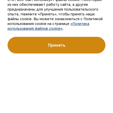
из них обеспечивают работу сайта, а другие
О компании
Контакты
предназначены для улучшения пользовательского
опыта. Нажмите «Принять», чтобы принять наши
Наша деятельность
Карта сайта
файлы cookie. Вы можете ознакомиться с Политикой
использования cookie на странице
«Политика
использования файлов cookie»
.
Устойчивое развитие
Условия использования
Инвесторам
Использование файлов
Принять
cookie
Пресс-центр
Открытые данные
Карьера
RSS - лента
Цифровое правительство