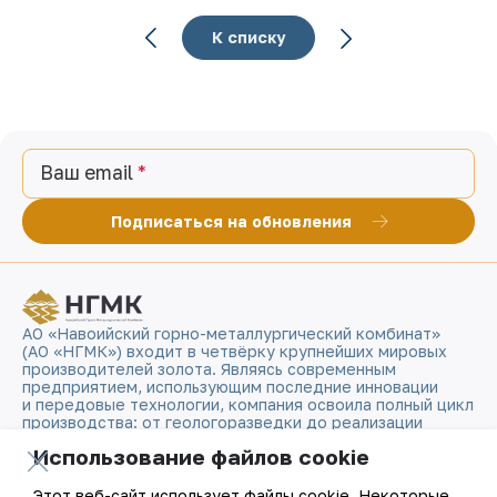
К списку
Ваш email
Подписаться на обновления
АО «Навоийский горно-металлургический комбинат»
(АО «НГМК») входит в четвёрку крупнейших мировых
производителей золота. Являясь современным
предприятием, использующим последние инновации
и передовые технологии, компания освоила полный цикл
производства: от геологоразведки до реализации
готовой продукции. Золотые слитки АО «НГМК»
Использование файлов cookie
со знаком пробы «999,9» стали узнаваемым брендом
Узбекистана на мировых биржах цветных металлов.
Этот веб-сайт использует файлы cookie. Некоторые