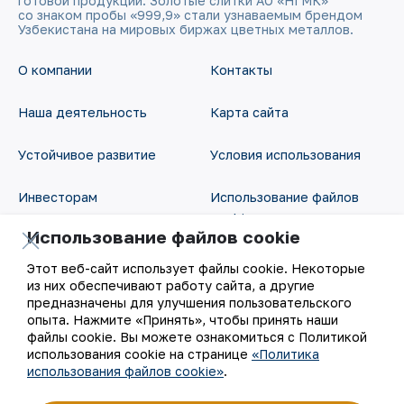
готовой продукции. Золотые слитки АО «НГМК»
со знаком пробы «999,9» стали узнаваемым брендом
Узбекистана на мировых биржах цветных металлов.
О компании
Контакты
Наша деятельность
Карта сайта
Устойчивое развитие
Условия использования
Инвесторам
Использование файлов
cookie
Использование файлов cookie
Пресс-центр
Открытые данные
Этот веб-сайт использует файлы cookie. Некоторые
Карьера
из них обеспечивают работу сайта, а другие
RSS - лента
предназначены для улучшения пользовательского
опыта. Нажмите «Принять», чтобы принять наши
Цифровое правительство
файлы cookie. Вы можете ознакомиться с Политикой
использования cookie на странице
«Политика
использования файлов cookie»
.