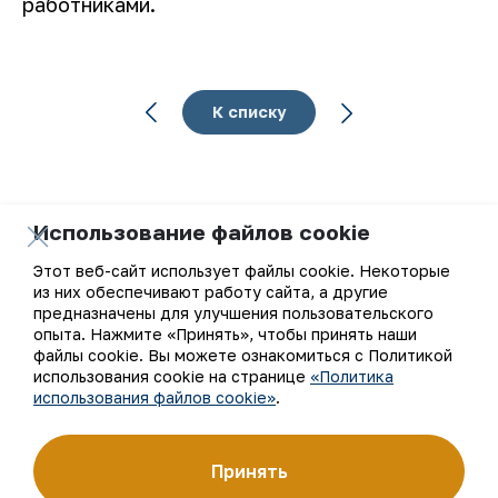
работниками.
К списку
Использование файлов cookie
Ваш email
Этот веб-сайт использует файлы cookie. Некоторые
из них обеспечивают работу сайта, а другие
Подписаться на обновления
предназначены для улучшения пользовательского
опыта. Нажмите «Принять», чтобы принять наши
файлы cookie. Вы можете ознакомиться с Политикой
использования cookie на странице
«Политика
использования файлов cookie»
.
АО «Навоийский горно-металлургический комбинат»
(АО «НГМК») входит в четвёрку крупнейших мировых
производителей золота. Являясь современным
предприятием, использующим последние инновации
Принять
и передовые технологии, компания освоила полный цикл
производства: от геологоразведки до реализации