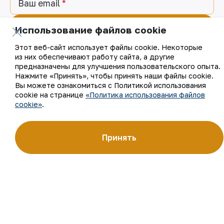
Ваш email
Подписаться на обновления
Использование файлов cookie
Этот веб-сайт использует файлы cookie. Некоторые
из них обеспечивают работу сайта, а другие
предназначены для улучшения пользовательского опыта.
АО «Навоийский горно-металлургический комбинат»
Нажмите «Принять», чтобы принять наши файлы cookie.
(АО «НГМК») входит в четвёрку крупнейших мировых
Вы можете ознакомиться с Политикой использования
производителей золота. Являясь современным
cookie на странице
«Политика использования файлов
предприятием, использующим последние инновации
cookie»
.
и передовые технологии, компания освоила полный цикл
производства: от геологоразведки до реализации
готовой продукции. Золотые слитки АО «НГМК»
со знаком пробы «999,9» стали узнаваемым брендом
Принять
Узбекистана на мировых биржах цветных металлов.
О компании
Контакты
Наша деятельность
Карта сайта
Устойчивое развитие
Условия использования