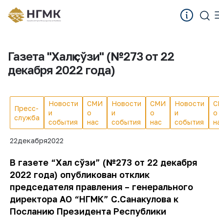
Газета "Халқ сўзи" (№273 от 22
декабря 2022 года)
Новости
СМИ
Новости
СМИ
Новости
С
Пресс-
и
о
и
о
и
о
служба
события
нас
события
нас
события
н
22
декабря
2022
В газете “Халқ сўзи” (№273 от 22 декабря
2022 года) опубликован отклик
председателя правления – генерального
директора АО “НГМК” С.Санакулова к
Посланию Президента Республики