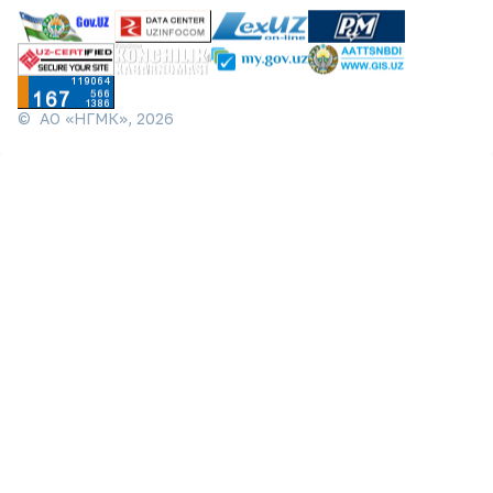
©
АО «НГМК»,
2026