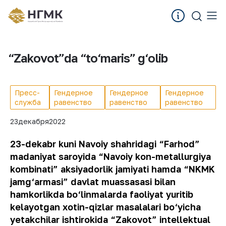
“Zakovot”da “to‘maris” g‘olib
Пресс-
Гендерное
Гендерное
Гендерное
служба
равенство
равенство
равенство
23
декабря
2022
23-dekabr kuni Navoiy shahridagi “Farhod”
madaniyat saroyida “Navoiy kon-metallurgiya
kombinati” aksiyadorlik jamiyati hamda “NKMK
jamg‘armasi” davlat muassasasi bilan
hamkorlikda bo‘linmalarda faoliyat yuritib
kelayotgan xotin-qizlar masalalari bo‘yicha
yetakchilar ishtirokida “Zakovot” intellektual