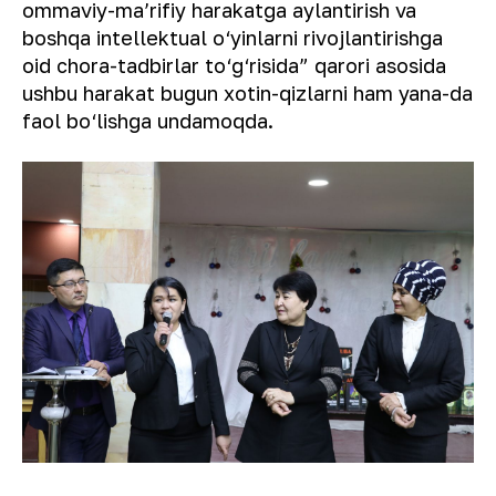
ommaviy-maʼrifiy harakatga aylantirish va
boshqa intellektual o‘yinlarni rivojlantirishga
oid chora-tadbirlar to‘g‘risida” qarori asosida
ushbu harakat bugun xotin-qizlarni ham yana-da
faol bo‘lishga undamoqda.