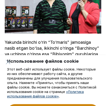
Yakunda birinchi o‘rin “To‘maris” jamoasiga
nasib etgan bo‘lsa, ikkinchi o‘ringa “Barchinoy”
va uchinga o‘ringa esa “Bibixonim” guruhlariga
nasib etdi. Ishtirokchilarga diplom va esdalik
Использование файлов cookie
sovg‘alar topshirildi.
Этот веб-сайт использует файлы cookie. Некоторые
из них обеспечивают работу сайта, а другие
A.ZARIPOV
предназначены для улучшения пользовательского
опыта. Нажмите «Принять», чтобы принять наши
файлы cookie. Вы можете ознакомиться с Политикой
использования cookie на странице
«Политика
использования файлов cookie»
.
К списку