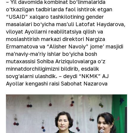
– Yil davomida kombinat bo‘linmalarida
o‘tkazilgan tadbirlarda faol ishtirok etgan
“USAID” xalqaro tashkilotining gender
masalalari bo‘yicha masʼuli Latofat Haydarova,
viloyat Ayollarni reabilitatsiya qilish va
moslashtirish markazi direktori Nargiza
Ermamatova va “Alisher Navoiy” jomeʼ masjidi
maʼnaviy-maʼriy ishlar bo‘yicha bosh
mutaxassisi Sohiba Ariziqulovalarga o‘z
minnatdorchiligimizni bildirib, esdalik
sovg‘alarni ulashdik. – deydi “NKMK” AJ
Ayollar kengashi raisi Sabohat Nazarova