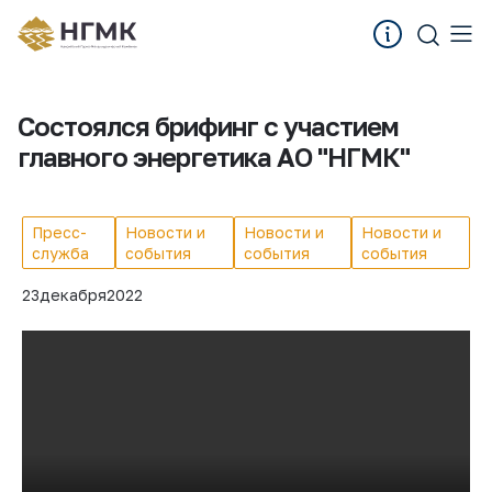
Состоялся брифинг с участием
главного энергетика АО "НГМК"
Пресс-
Новости и
Новости и
Новости и
служба
события
события
события
23
декабря
2022