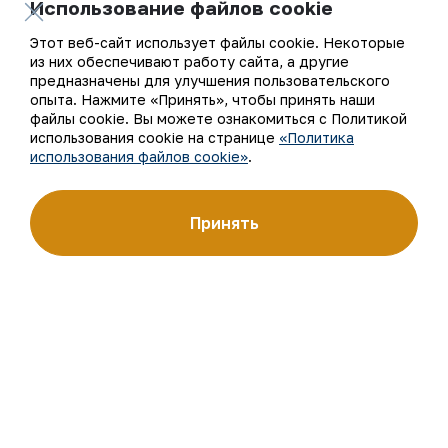
Использование файлов cookie
Узбекистана на мировых биржах цветных металлов.
Этот веб-сайт использует файлы cookie. Некоторые
О компании
Контакты
из них обеспечивают работу сайта, а другие
предназначены для улучшения пользовательского
Наша деятельность
Карта сайта
опыта. Нажмите «Принять», чтобы принять наши
файлы cookie. Вы можете ознакомиться с Политикой
использования cookie на странице
«Политика
Устойчивое развитие
Условия использования
использования файлов cookie»
.
Инвесторам
Использование файлов
cookie
Принять
Пресс-центр
Открытые данные
Карьера
RSS - лента
Цифровое правительство