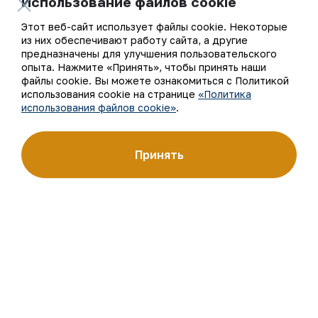
Использование файлов cookie
готовой продукции. Золотые слитки АО «НГМК»
со знаком пробы «999,9» стали узнаваемым брендом
Этот веб-сайт использует файлы cookie. Некоторые
Узбекистана на мировых биржах цветных металлов.
из них обеспечивают работу сайта, а другие
предназначены для улучшения пользовательского
О компании
Контакты
опыта. Нажмите «Принять», чтобы принять наши
файлы cookie. Вы можете ознакомиться с Политикой
Наша деятельность
Карта сайта
использования cookie на странице
«Политика
использования файлов cookie»
.
Устойчивое развитие
Условия использования
Принять
Инвесторам
Использование файлов
cookie
Пресс-центр
Открытые данные
Карьера
RSS - лента
Цифровое правительство