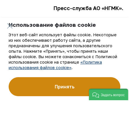
Пресс
-служба
АО
«НГМК
».
Использование файлов cookie
Этот веб-сайт использует файлы cookie. Некоторые
К списку
из них обеспечивают работу сайта, а другие
предназначены для улучшения пользовательского
опыта. Нажмите «Принять», чтобы принять наши
файлы cookie. Вы можете ознакомиться с Политикой
использования cookie на странице
«Политика
использования файлов cookie»
.
Ваш email
Подписаться на обновления
Принять
Задать вопрос
АО «Навоийский горно-металлургический комбинат»
(АО «НГМК») входит в четвёрку крупнейших мировых
производителей золота. Являясь современным
предприятием, использующим последние инновации