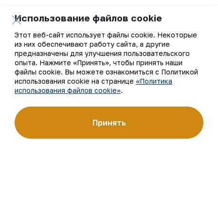
Использование файлов cookie
Этот веб-сайт использует файлы cookie. Некоторые
К списку
из них обеспечивают работу сайта, а другие
предназначены для улучшения пользовательского
опыта. Нажмите «Принять», чтобы принять наши
файлы cookie. Вы можете ознакомиться с Политикой
использования cookie на странице
«Политика
использования файлов cookie»
.
Ваш email
Подписаться на обновления
Принять
АО «Навоийский горно-металлургический комбинат»
(АО «НГМК») входит в четвёрку крупнейших мировых
производителей золота. Являясь современным
предприятием, использующим последние инновации
и передовые технологии, компания освоила полный цикл
производства: от геологоразведки до реализации
готовой продукции. Золотые слитки АО «НГМК»