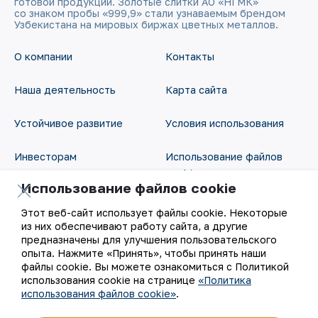
готовой продукции. Золотые слитки АО «НГМК»
со знаком пробы «999,9» стали узнаваемым брендом
Узбекистана на мировых биржах цветных металлов.
О компании
Контакты
Наша деятельность
Карта сайта
Устойчивое развитие
Условия использования
Инвесторам
Использование файлов
cookie
Использование файлов cookie
Пресс-центр
Открытые данные
Этот веб-сайт использует файлы cookie. Некоторые
Карьера
из них обеспечивают работу сайта, а другие
RSS - лента
предназначены для улучшения пользовательского
опыта. Нажмите «Принять», чтобы принять наши
Цифровое правительство
файлы cookie. Вы можете ознакомиться с Политикой
использования cookie на странице
«Политика
использования файлов cookie»
.