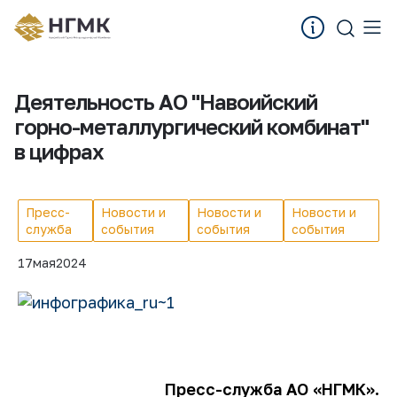
Деятельность АО "Навоийский
горно-металлургический комбинат"
в цифрах
Пресс-
Новости и
Новости и
Новости и
служба
события
события
события
17
мая
2024
Пресс-служба АО
«НГМК».