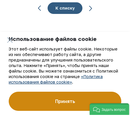
К списку
Использование файлов cookie
Ваш email
Этот веб-сайт использует файлы cookie. Некоторые
из них обеспечивают работу сайта, а другие
Подписаться на обновления
предназначены для улучшения пользовательского
опыта. Нажмите «Принять», чтобы принять наши
файлы cookie. Вы можете ознакомиться с Политикой
использования cookie на странице
«Политика
использования файлов cookie»
.
АО «Навоийский горно-металлургический комбинат»
(АО «НГМК») входит в четвёрку крупнейших мировых
производителей золота. Являясь современным
предприятием, использующим последние инновации
Принять
и передовые технологии, компания освоила полный цикл
производства: от геологоразведки до реализации
Задать вопрос
готовой продукции. Золотые слитки АО «НГМК»
со знаком пробы «999,9» стали узнаваемым брендом
Узбекистана на мировых биржах цветных металлов.