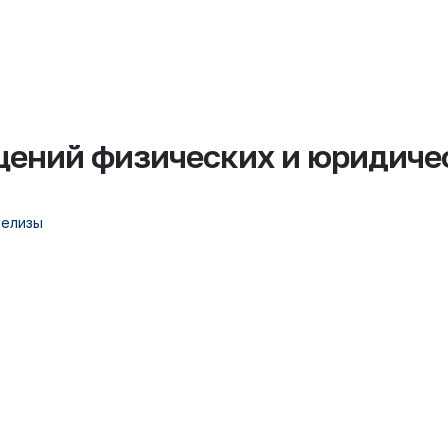
щений физических и юридичес
релизы