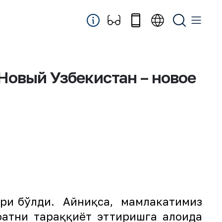
Новый Узбекистан – новое
аври бўлди. Айниқса, мамлакатимиз
атни тараққиёт эттиришга алоҳида