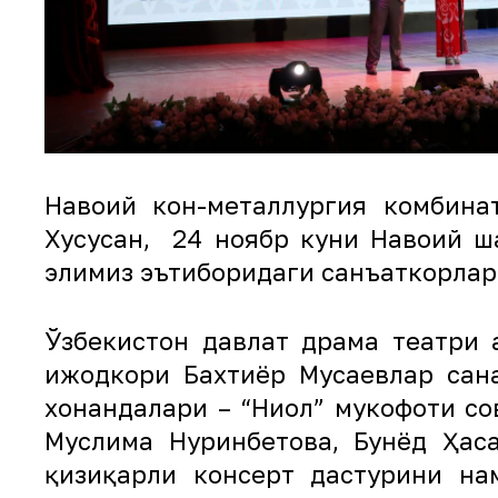
Навоий кон-металлургия комбина
Хусусан, 24 ноябр куни Навоий ш
элимиз эътиборидаги санъаткорлар
Ўзбекистон давлат драма театри 
ижодкори Бахтиёр Мусаевлар саҳн
хонандалари – “Ниҳол” мукофоти с
Муслима Нуринбетова, Бунёд Ҳас
қизиқарли консерт дастурини на