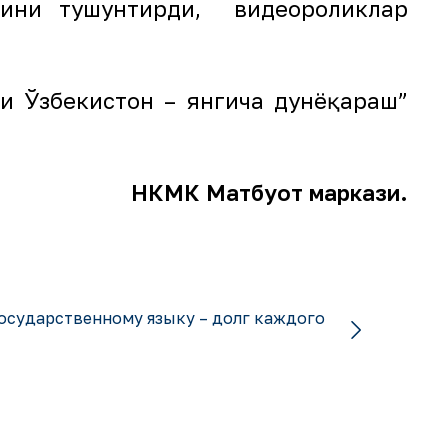
ятини тушунтирди, видеороликлар
и Ўзбекистон – янгича дунёқараш”
НКМК Матбуот маркази.
осударственному языку – долг каждого