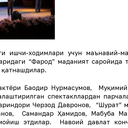
ти ишчи-ходимлари учун маънавий-м
аҳридаги “Фарҳод” маданият саройида 
 қатнашдилар.
актёри Баҳодир Нурмаҳсумов, Муқими
алаштирилган спектакллардан парчал
овриндори Черзод Давронов, “Шуҳрат” 
анов, Самандар Ҳамидов, Маҳбуба Ма
мойиш этдилар. Навоий давлат кон