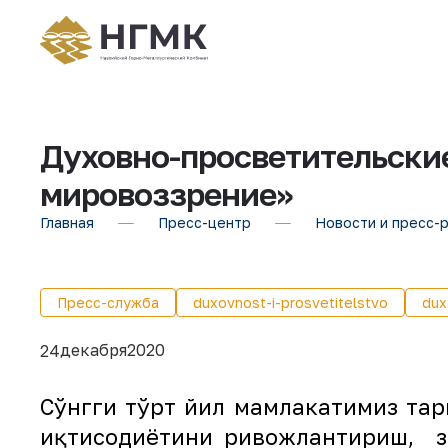
Духовно-просветительские
мировоззрение»
Главная
Пресс-центр
Новости и пресс-
Пресс-служба
duxovnost-i-prosvetitelstvo
dux
декабря
2020
24
Сўнгги тўрт йил мамлакатимиз тар
иқтисодиётини ривожлантириш, за