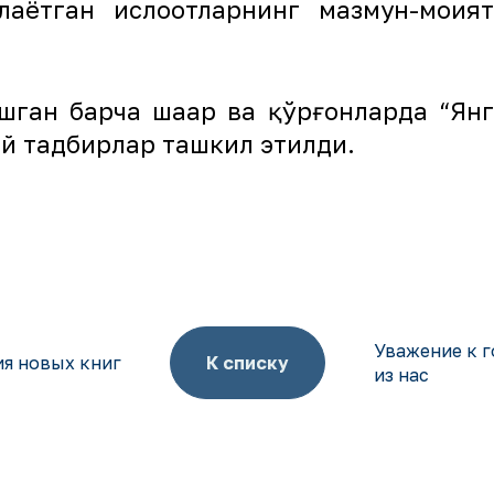
аётган ислоҳотларнинг мазмун-моҳи
ган барча шаҳар ва қўрғонларда “Янг
й тадбирлар ташкил этилди.
Уважение к г
я новых книг
К списку
из нас