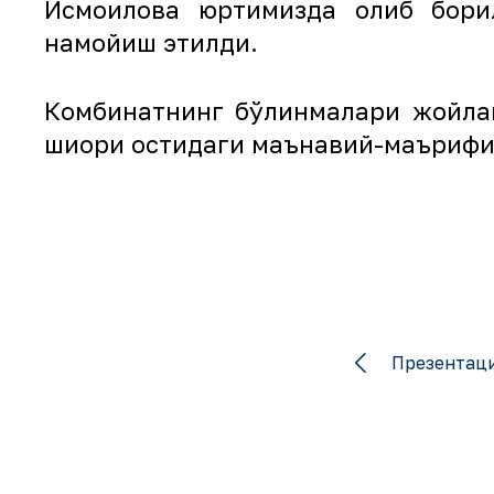
Исмоилова юртимизда олиб борил
намойиш этилди.
Комбинатнинг бўлинмалари жойлаш
шиори остидаги маънавий-маърифи
Презентаци