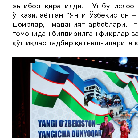
эътибор қаратилди. Ушбу ислоҳот
ўтказилаётган “Янги Ўзбекистон 
шоирлар, маданият арбоблари, те
томонидан билдирилган фикрлар ва 
қўшиқлар тадбир қатнашчиларига 