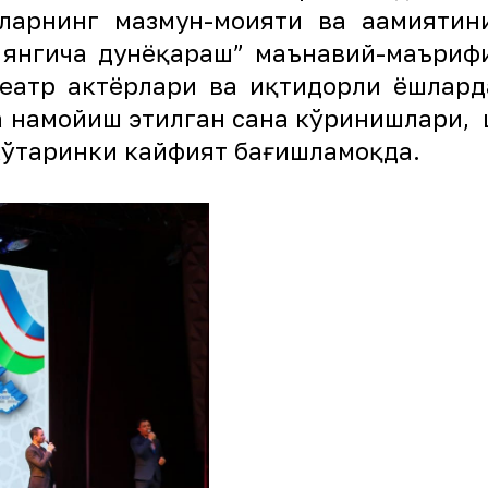
ларнинг мазмун-моҳияти ва аҳамияти
– янгича дунёқараш” маънавий-маъриф
атр актёрлари ва иқтидорли ёшларда
намойиш этилган саҳна кўринишлари, ш
кўтаринки кайфият бағишламоқда.