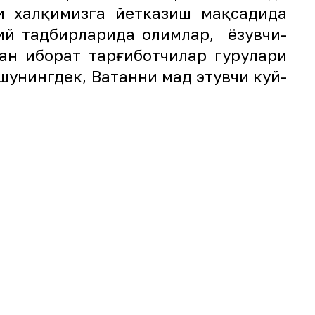
ни халқимизга йетказиш мақсадида
ий тадбирларида олимлар, ёзувчи-
н иборат тарғиботчилар гуруҳлари
унингдек, Ватанни мадҳ этувчи куй-