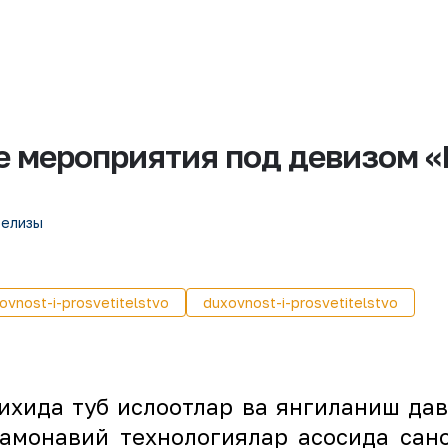
 мероприятия под девизом «
релизы
ovnost-i-prosvetitelstvo
duxovnost-i-prosvetitelstvo
ихида туб ислоҳотлар ва янгиланиш д
монавий технологиялар асосида сано