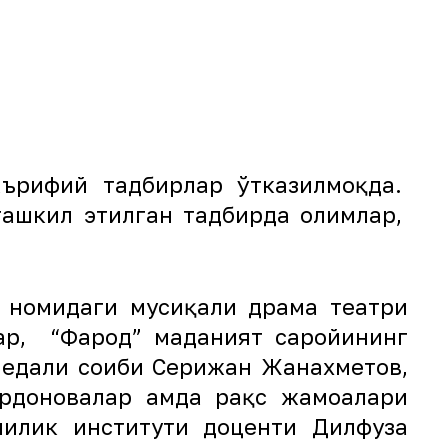
аърифий тадбирлар ўтказилмоқда.
ташкил этилган тадбирда олимлар,
й номидаги мусиқали драма театри
ар, “Фарҳод” маданият саройининг
медали соҳиби Серижан Жанахметов,
рдоновалар ҳамда рақс жамоалари
чилик институти доценти Дилфуза