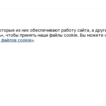
Ваш email
оторые из них обеспечивают работу сайта, а дру
», чтобы принять наши файлы cookie. Вы можете 
 файлов cookie»
.
 «НГМК») входит в четвёрку крупнейших мировых
ятием, использующим последние инновации и передовые
а: от геологоразведки до реализации готовой продукции.
али узнаваемым брендом Узбекистана на мировых биржах
Использование файлов cookie
во
Открытые данные
RSS - лента