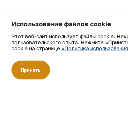
Использование файлов cookie
Подпишитесь на обновления:
Этот веб-сайт использует файлы cookie. Нек
пользовательского опыта. Нажмите «Принять
cookie на странице
«Политика использования
АО «Навоийский горно-металлургический комбинат» (АО
Принять
производителей золота. Являясь современным предпри
технологии, компания освоила полный цикл производств
Золотые слитки АО «НГМК» со знаком пробы «999,9» ст
цветных металлов.
О компании
Карьера
Наша деятельность
Цифровое правительст
Устойчивое развитие
Контакты