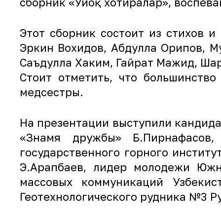
сборник «Уйғоқ хотиралар», воспе
Этот сборник состоит из стихов и
Эркин Вохидов, Абдулла Орипов, 
Саъдулла Хаким, Гайрат Мажид, Ша
Стоит отметить, что большинство
медсестры.
На презентации выступили кандидат
«Знамя дружбы» Б.Пирнафасов,
государственного горного инстит
Э.Арапбаев, лидер молодежи Южн
массовых коммуникаций Узбекис
Геотехнологического рудника №3 Р