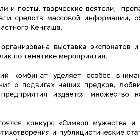
ли и поэты, творческие деятели, проп
тели средств массовой информации, о
ластного Кенгаша.
организована выставка экспонатов и
лик по тематике мероприятия.
кий комбинат уделяет особое вним
ниг о подвигах наших предков, любв
предприятия издается множество на
тоялся конкурс «Символ мужества и 
тихотворения и публицистические стат