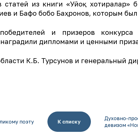
в статей из книги «Уйғоқ хотиралар» 
иев и Бафо бобо Баҳронов, которым бы
победителей и призеров конкурса
 наградили дипломами и ценными приз
бласти К.Б. Турсунов и генеральный ди
Духовно-про
ликому поэту
К списку
девизом «Нов