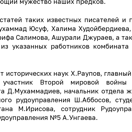
вающий мужество наших предков.
 статей таких известных писателей и 
Мухаммад Юсуф, Халима Худойбердиева,
рифа Салимова, Ашурали Джураев, а так
 из указанных работников комбината 
 исторических наук Х.Раупов, главный 
 участник Второй мировой войны П
ута Д.Мухаммадиев, начальник отдела 
ого рудоуправления Ш.Аббосов, студ
тана М.Ирисова, сотрудник Рудоупр
удоуправления №5 А.Унгаева.