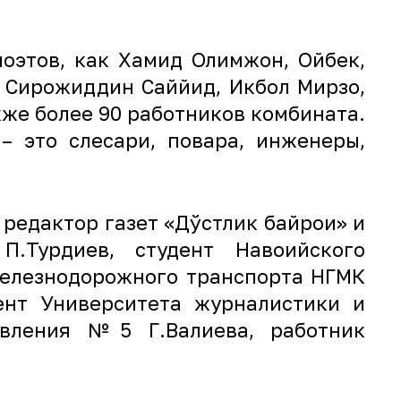
поэтов, как Хамид Олимжон, Ойбек,
 Сирожиддин Саййид, Икбол Мирзо,
же более 90 работников комбината.
– это слесари, повара, инженеры,
редактор газет «Дўстлик байроғи» и
.Турдиев, студент Навоийского
железнодорожного транспорта НГМК
ент Университета журналистики и
авления №5 Г.Валиева, работник