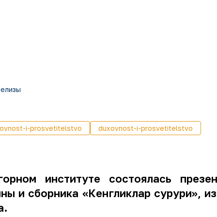
релизы
ovnost-i-prosvetitelstvo
duxovnost-i-prosvetitelstvo
орном институте состоялась презен
ны и сборника «Кенгликлар сурури», и
а.