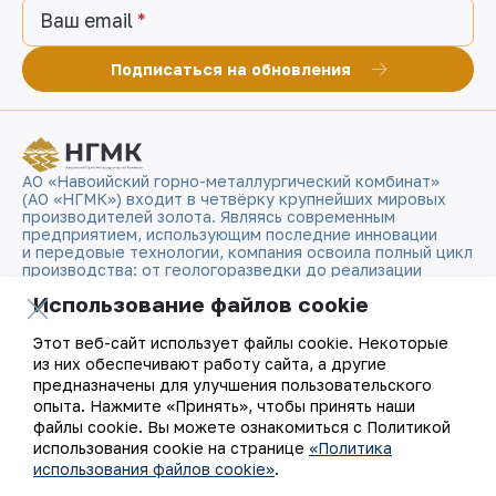
Ваш email
Подписаться на обновления
АО «Навоийский горно-металлургический комбинат»
(АО «НГМК») входит в четвёрку крупнейших мировых
производителей золота. Являясь современным
предприятием, использующим последние инновации
и передовые технологии, компания освоила полный цикл
производства: от геологоразведки до реализации
готовой продукции. Золотые слитки АО «НГМК»
Использование файлов cookie
со знаком пробы «999,9» стали узнаваемым брендом
Узбекистана на мировых биржах цветных металлов.
Этот веб-сайт использует файлы cookie. Некоторые
из них обеспечивают работу сайта, а другие
О компании
Контакты
предназначены для улучшения пользовательского
опыта. Нажмите «Принять», чтобы принять наши
Наша деятельность
Карта сайта
файлы cookie. Вы можете ознакомиться с Политикой
использования cookie на странице
«Политика
использования файлов cookie»
.
Устойчивое развитие
Условия использования