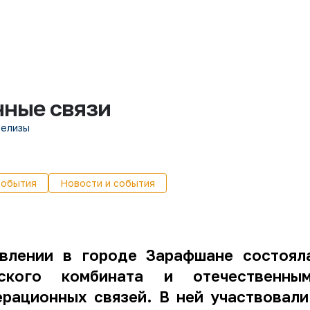
нные связи
релизы
события
Новости и события
влении в городе Зарафшане состоял
еского комбината и отечественны
ерационных связей. В ней участвовали