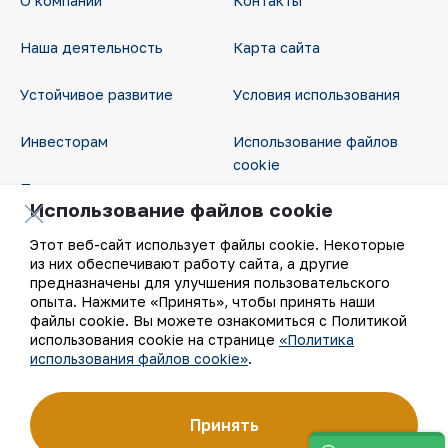
О компании
Контакты
Наша деятельность
Карта сайта
Устойчивое развитие
Условия использования
Инвесторам
Использование файлов
cookie
Пресс-центр
Использование файлов cookie
Открытые данные
Карьера
Этот веб-сайт использует файлы cookie. Некоторые
RSS - лента
из них обеспечивают работу сайта, а другие
Цифровое правительство
предназначены для улучшения пользовательского
опыта. Нажмите «Принять», чтобы принять наши
файлы cookie. Вы можете ознакомиться с Политикой
использования cookie на странице
«Политика
использования файлов cookie»
.
Принять
©
АО «НГМК»,
2026