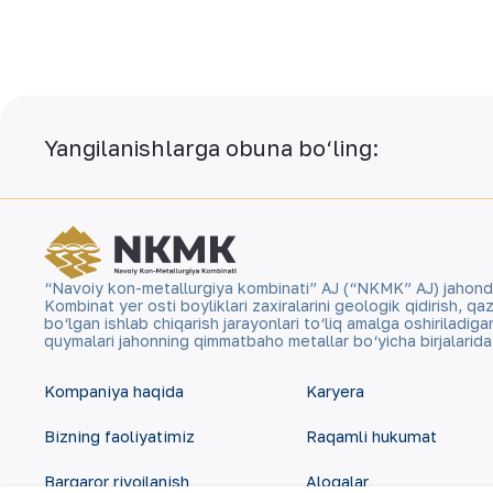
Yangilanishlarga obuna bo‘ling:
“Navoiy kon-metallurgiya kombinati” AJ (“NKMK” AJ) jahonda ol
Kombinat yer osti boyliklari zaxiralarini geologik qidirish, 
bo‘lgan ishlab chiqarish jarayonlari to‘liq amalga oshiriladig
quymalari jahonning qimmatbaho metallar bo‘yicha birjalarid
Kompaniya haqida
Karyera
Bizning faoliyatimiz
Raqamli hukumat
Barqaror rivojlanish
Aloqalar