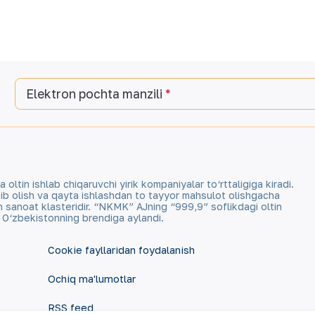
Elektron pochta manzili
tin ishlab chiqaruvchi yirik kompaniyalar to‘rttaligiga kiradi.
qazib olish va qayta ishlashdan to tayyor mahsulot olishgacha
an sanoat klasteridir. “NKMK” AJning “999,9” soflikdagi oltin
a O‘zbekistonning brendiga aylandi.
Cookie fayllaridan foydalanish
Ochiq ma'lumotlar
RSS feed